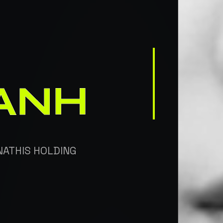
N
ANH
NATHIS HOLDING