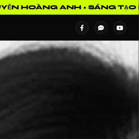
 KHÔNG GIỚI HẠN • KẾT NỐI