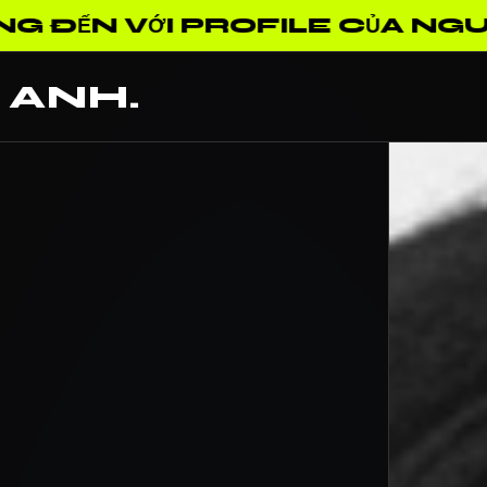
GUYỄN HOÀNG ANH • SÁNG TẠO
 ANH.