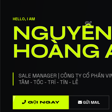
HELLO, I AM
NGUYỄ
HOÀNG 
SALE MANAGER | CÔNG TY CỔ PHẦN VI
TÂM - TỐC - TRÍ - TÍN - LỄ
GỌI NGAY
GỬI MAIL