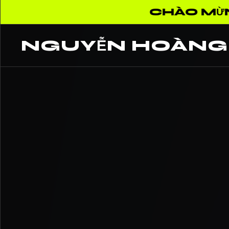
ỪNG ĐẾN VỚI PROFILE CỦA N
NGUYỄN HOÀNG