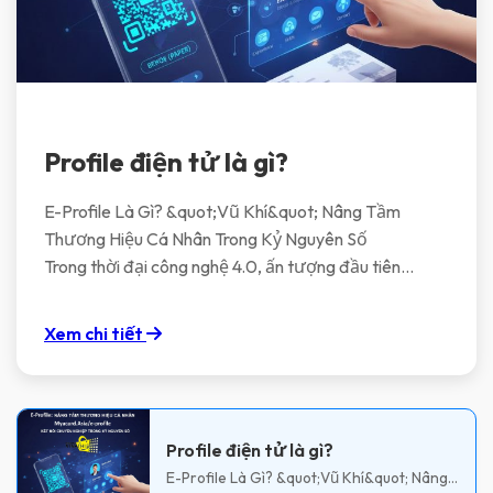
Profile điện tử là gì?
E-Profile Là Gì? &quot;Vũ Khí&quot; Nâng Tầm
Thương Hiệu Cá Nhân Trong Kỷ Nguyên Số
Trong thời đại công nghệ 4.0, ấn tượng đầu tiên
không còn nằm ở tấm danh thiếp giấy dễ thất lạc, mà
nằm ở một cú chạm hoặc quét mã QR. E-profile (Hồ
Xem chi tiết
sơ năng lực điện tử) đang trở thành tiêu chuẩn mới để
các chuyên gia và doanh nghiệp khẳng định vị thế.
Vậy E-profile thực chất là gì và tại sao bạn cần sở hữu
Profile điện tử là gì?
ngay một &quot;bản sắc số&quot; trên
E-Profile Là Gì? &quot;Vũ Khí&quot; Nâng
Myacard.Asia? Hãy cùng tìm hiểu ngay sau đây.