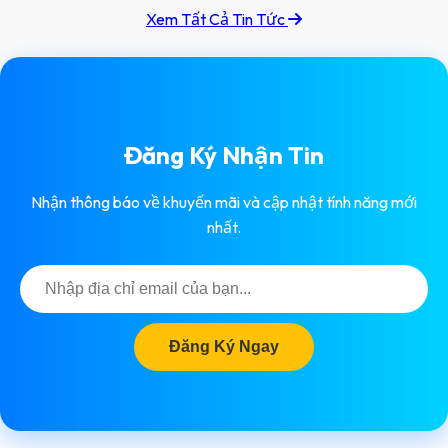
thao tác quét mã QR nhanh chóng. Nền
Xem Tất Cả Tin Tức
tảng E-Profile từ MyCard.Asia mang đến
giải pháp danh thiếp thông minh và trang
bio cá nhân toàn diện, giúp bạn linh động
trong việc chia sẻ, lưu trữ và kết nối đa nền
tảng.
Đăng Ký Nhận Tin
Nhận thông báo về khuyến mãi và cập nhật tính năng mới
nhất.
Đăng Ký Ngay